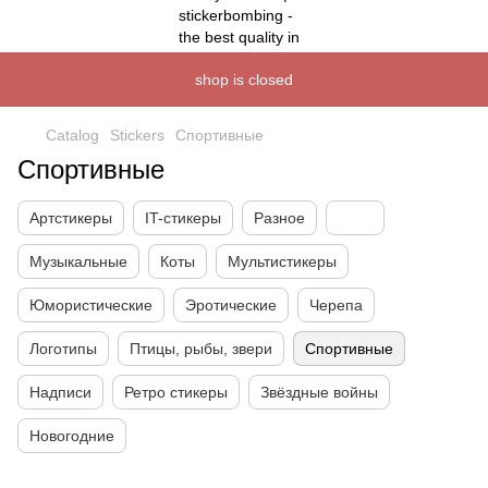
shop is closed
Catalog
Stickers
Спортивные
Спортивные
Артстикеры
IT-стикеры
Разное
Музыкальные
Коты
Мультистикеры
Юмористические
Эротические
Черепа
Логотипы
Птицы, рыбы, звери
Спортивные
Надписи
Ретро стикеры
Звёздные войны
Новогодние