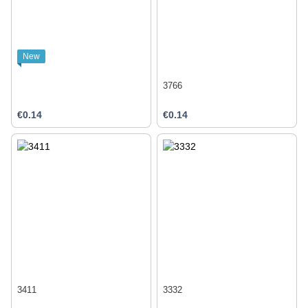
New
3766
€0.14
€0.14
3411
3332