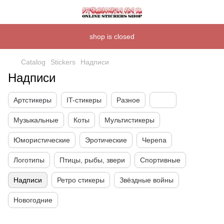
shop is closed
Catalog
Stickers
Надписи
Надписи
Артстикеры
IT-стикеры
Разное
Музыкальные
Коты
Мультистикеры
Юмористические
Эротические
Черепа
Логотипы
Птицы, рыбы, звери
Спортивные
Надписи
Ретро стикеры
Звёздные войны
Новогодние