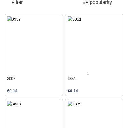
Filter
By popularity
1
3997
3851
€0.14
€0.14