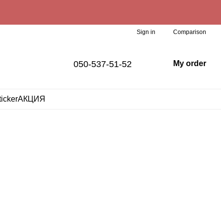
Comparison
Sign in
050-537-51-52
My order
ticker
АКЦИЯ