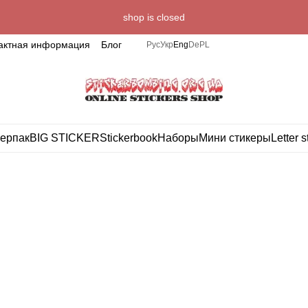
shop is closed
актная информация
Блог
Рус
Укр
Eng
De
PL
ерпак
BIG STICKER
Stickerbook
Наборы
Мини стикеры
Letter s