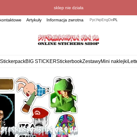
sklep nie działa
kontaktowe
Artykuły
Informacja zwrotna
Рус
Укр
Eng
De
PL
Stickerpack
BIG STICKER
Stickerbook
Zestawy
Mini naklejki
Lett