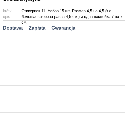
krótki
Стикерпак 11. Набор 15 шт. Размер 4,5 на 4,5 (т.е.
opis
большая сторона равна 4,5 см.) и одна наклейка 7 на 7
см.
Dostawa
Zapłata
Gwarancja