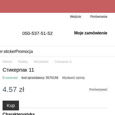
Porównanie
Wejście
050-537-51-52
Moje zamówienie
er sticker
Promocja
Główna
Katalog
Stickerpack
Стикерпак 11
Стикерпак 11
В наличии
kod sprzedawcy: 3576158
Wystawić opinię
4.57 zł
Porównywać
Kup
Charakterystyka