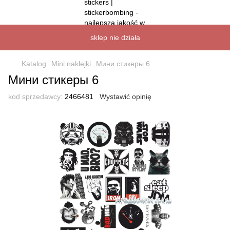
sklep nie działa
Katalog
Mini naklejki
Мини стикеры 6
Мини стикеры 6
kod sprzedawcy:
2466481
Wystawić opinię