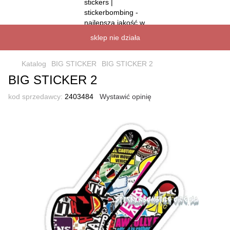
sklep nie działa
Katalog
BIG STICKER
BIG STICKER 2
BIG STICKER 2
kod sprzedawcy:
2403484
Wystawić opinię