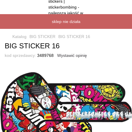
sklep nie działa
Katalog
BIG STICKER
BIG STICKER 16
BIG STICKER 16
kod sprzedawcy:
3489768
Wystawić opinię