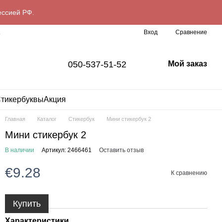
ессией РФ.
Сравнение
L
Вход
050-537-51-52
Мой заказ
тикербуквы
Акция
Главная
Каталог
Стикербук
Мини стикербук 2
Мини стикербук 2
В наличии
Артикул: 2466461
Оставить отзыв
€9.28
К сравнению
Купить
Характеристики