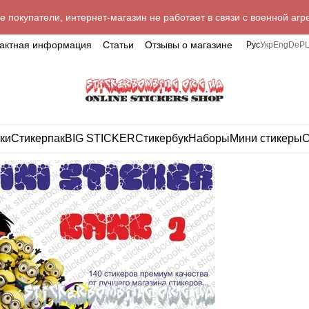
 покупатели, интернет-магазин не работает в связи с военной агр
тактная информация
Статьи
Отзывы о магазине
Рус
Укр
Eng
De
P
ки
Стикерпак
BIG STICKER
Стикербук
Наборы
Мини стикеры
С