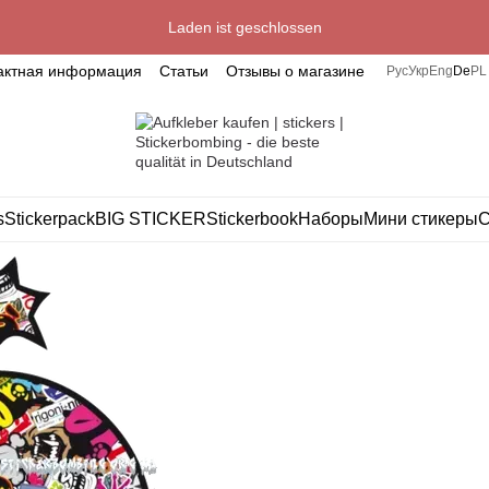
Laden ist geschlossen
актная информация
Статьи
Отзывы о магазине
Рус
Укр
Eng
De
PL
s
Stickerpack
BIG STICKER
Stickerbook
Наборы
Мини стикеры
С