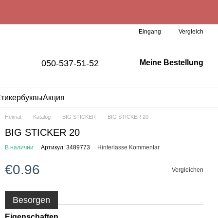
Vergleich
Eingang
050-537-51-52
Meine Bestellung
тикербуквы
Акция
Heimat
Katalog
BIG STICKER
BIG STICKER 20
BIG STICKER 20
В наличии
Артикул: 3489773
Hinterlasse Kommentar
€0.96
Vergleichen
Besorgen
Eigenschaften